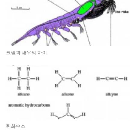
크릴과 새우의 차이
탄화수소