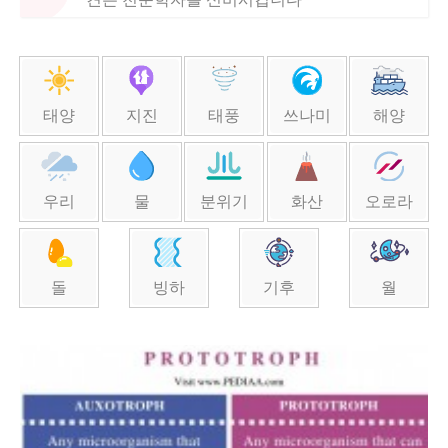
태양
지진
태풍
쓰나미
해양
우리
물
분위기
화산
오로라
돌
빙하
기후
월