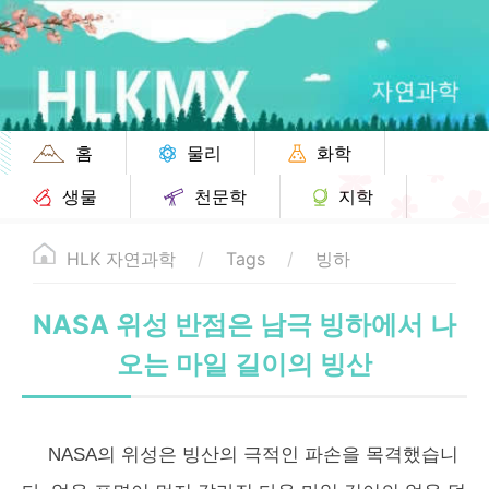
홈
물리
화학
생물
천문학
지학
HLK 자연과학
Tags
빙하
NASA 위성 반점은 남극 빙하에서 나
오는 마일 길이의 빙산
NASA의 위성은 빙산의 극적인 파손을 목격했습니