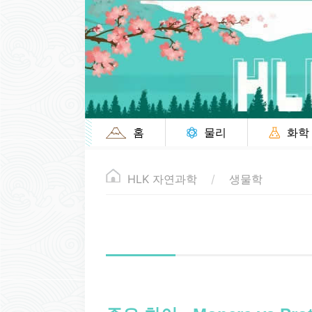
홈
물리
화학
HLK 자연과학
생물학