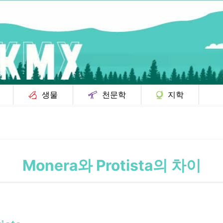
생물
천문학
지학
Monera와 Protista의 차이