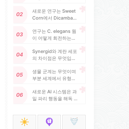
입니까
새로운 연구는 Sweet
Corn에서 Dicamba를
어떻게 안전하게 사용
연구는 C. elegans 웜
할 수 있는지 보여줍니
이 어떻게 회전하는지
다.
설명하는 데 도움이됩
Synergid와 계란 세포
니다
의 차이점은 무엇입니
까?
생물 군계는 무엇이며
부분 세계에서 유형을
결정하는 주요 요인은
새로운 AI 시스템은 과
무엇입니까?
일 파리 행동을 해독 할
수 있습니다 :미래의 인
간 유전학 연구에 중추
적 인 이유