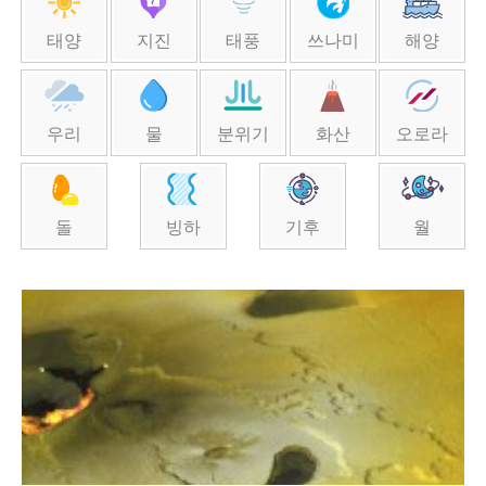
태양
지진
태풍
쓰나미
해양
우리
물
분위기
화산
오로라
돌
빙하
기후
월