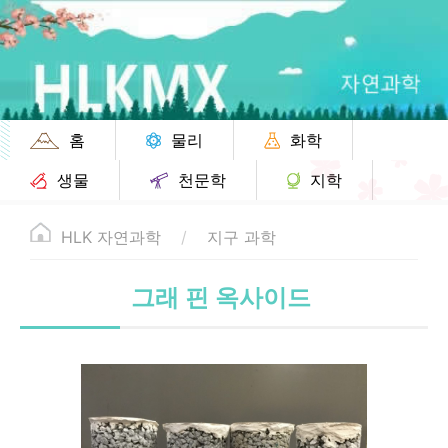
홈
물리
화학
생물
천문학
지학
HLK 자연과학
지구 과학
그래 핀 옥사이드