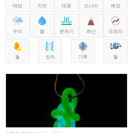
태양
지진
태풍
쓰나미
해양
우리
물
분위기
화산
오로라
돌
빙하
기후
월