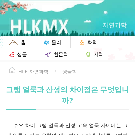
홈
물리
화학
생물
천문학
지학
HLK 자연과학
생물학
그램 얼룩과 산성의 차이점은 무엇입니
까?
주요 차이
그램 얼룩과 산성 고속 얼룩 사이에는
그