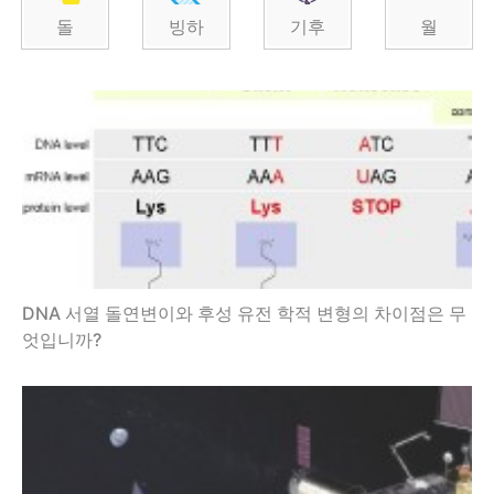
돌
빙하
기후
월
DNA 서열 돌연변이와 후성 유전 학적 변형의 차이점은 무
엇입니까?