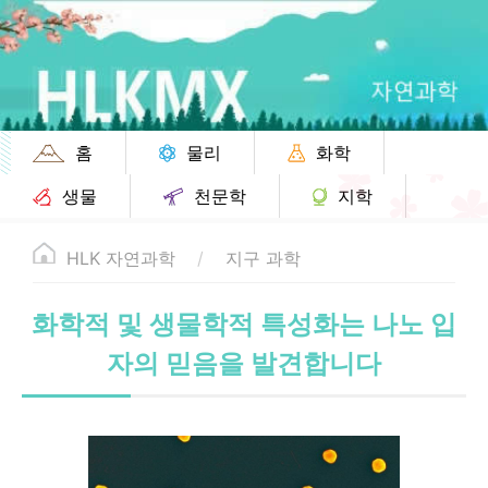
홈
물리
화학
생물
천문학
지학
HLK 자연과학
지구 과학
화학적 및 생물학적 특성화는 나노 입
자의 믿음을 발견합니다