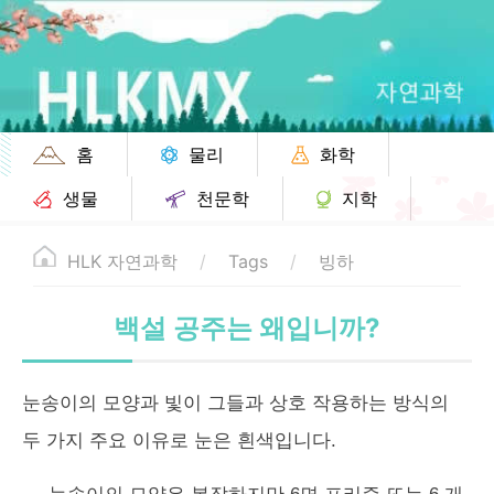
홈
물리
화학
생물
천문학
지학
HLK 자연과학
Tags
빙하
백설 공주는 왜입니까?
눈송이의 모양과 빛이 그들과 상호 작용하는 방식의
두 가지 주요 이유로 눈은 흰색입니다.