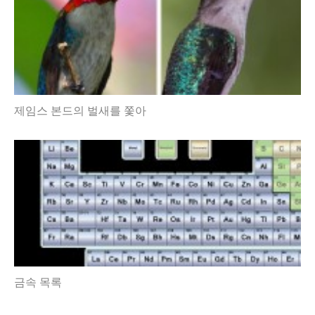
제임스 본드의 벌새를 쫓아
금속 목록