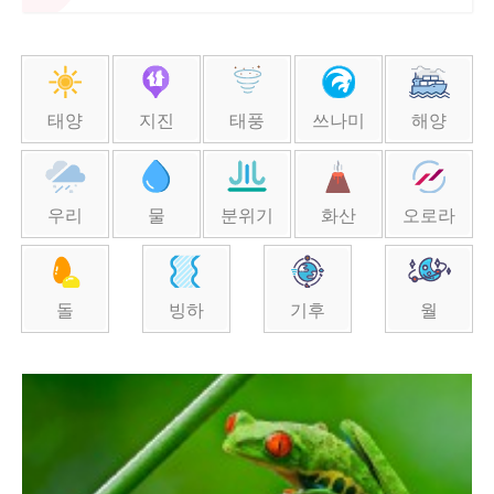
태양
지진
태풍
쓰나미
해양
우리
물
분위기
화산
오로라
돌
빙하
기후
월