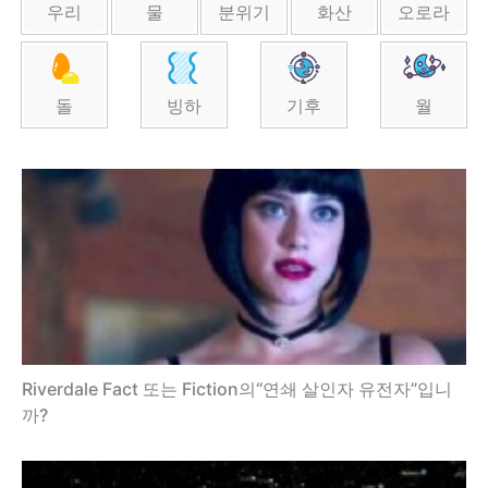
우리
물
분위기
화산
오로라
돌
빙하
기후
월
Riverdale Fact 또는 Fiction의“연쇄 살인자 유전자”입니
까?