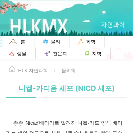
홈
물리
화학
생물
천문학
지학
HLK 자연과학
물리학
니켈-카디움 세포 (NICD 세포)
종종 'Nicad'배터리로 알려진 니켈-카드 양식 배터