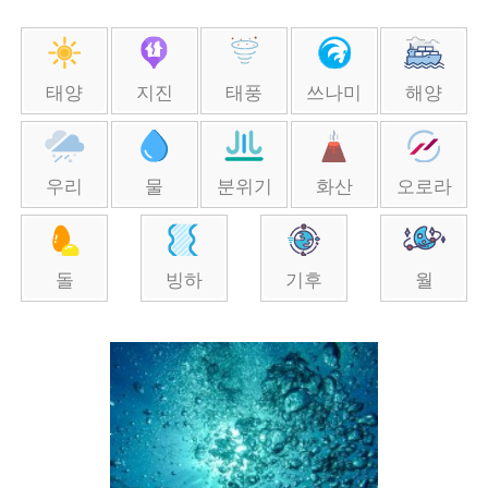
태양
지진
태풍
쓰나미
해양
우리
물
분위기
화산
오로라
돌
빙하
기후
월