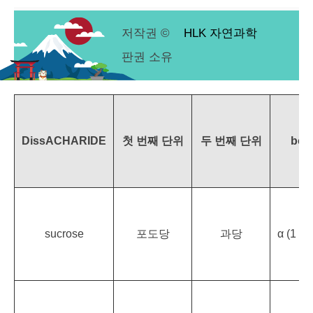
저작권 ©
HLK 자연과학
판권 소유
DissACHARIDE
첫 번째 단위
두 번째 단위
bon
sucrose
포도당
과당
α (1 → 