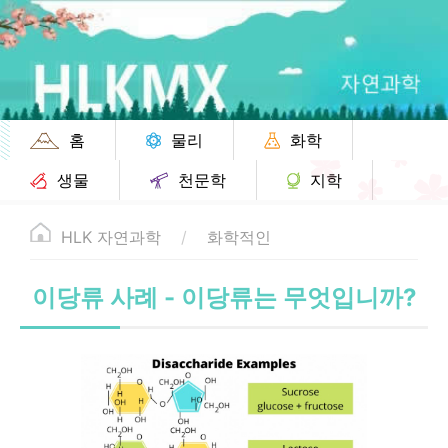
홈
물리
화학
생물
천문학
지학
HLK 자연과학
화학적인
이당류 사례 - 이당류는 무엇입니까?